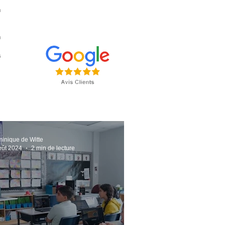
n
n
s
a
,
inique de Witte
oût 2024
2 min de lecture