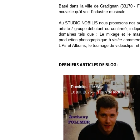
Basé dans la ville de Gradignan (33170 - 
nouvelle qu'il voit l'industrie musicale.
Au STUDIO NOBILIS nous proposons nos servi
artiste / groupe débutant ou confirmé, indé
domaines tels que : Le mixage et le maste
production phonographique à visée commercial
EPs et Albums, le tournage de vidéoclips, et
DERNIERS ARTICLES DE BLOG :
Dominique de Witte
18 juil. 2025
1 min de lecture