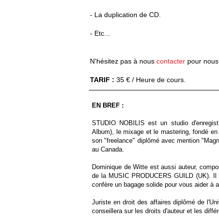
- La duplication de CD.
- Etc...
N'hésitez pas à nous
contacter
pour nous 
TARIF :
35
€ / Heure de cours.
EN BREF :
STUDIO NOBILIS est un studio d'enregistre
Album), le mixage et le mastering, fondé en 
son "freelance" diplômé avec mention "Mag
au Canada.
Dominique de Witte est aussi auteur, compo
de la MUSIC PRODUCERS GUILD (UK). Il maîtr
confère un bagage solide pour vous aider à a
Juriste en droit des affaires diplômé de l'U
conseillera sur les droits d'auteur et les dif