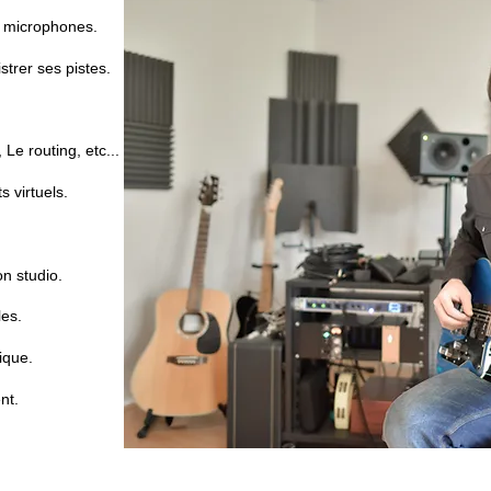
de microphones.
trer ses pistes.
 Le routing, etc...
 virtuels.
n studio.
les.
ique.
nt.