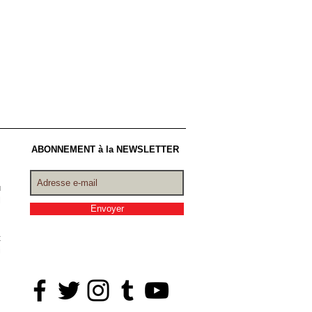
ABONNEMENT à la NEWSLETTER
,
u
l
Envoyer
t
i
s