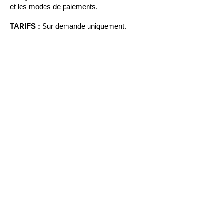
et les modes de paiements.
TARIFS :
Sur demande uniquement.
© 2015 / 2026 Dominique de Witte - Tous droits
réservés - STUDIO NOBILIS -
N°
Siret : 752 235
101 00033 / APE 59.20Z
ABONNEMENT à la NEWSLETTER
Envoyer