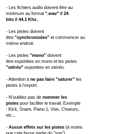
- Les fichiers audio doivent être au
minimum au format
".wav" // 24
bits // 44.1 Khz.
- Les pistes doivent
être
"synchronisées"
et commencer au
même endroit.
- Les pistes
"mono"
doivent
être exportées en mono et les pistes
"stéréo"
exportées en stéréo.
- Attention à
ne pas faire "saturer"
les
pistes à l'export.
- N'oubliez-pas de
nommer les
pistes
pour faciliter le travail. Exemple
: Kick, Snare, Piano 1, Voix, Choeurs,
etc...
-
Aucun effets sur les pistes
(à moins
que cela fasse partie du "son").