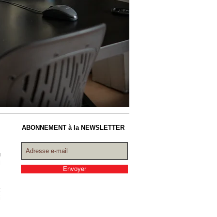
ABONNEMENT à la NEWSLETTER
,
u
l
Envoyer
t
i