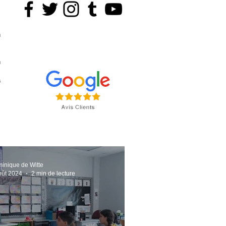
s
n
n
s
a
,
inique de Witte
oût 2024
2 min de lecture