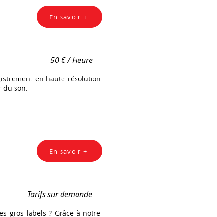
En savoir +
50 € / Heure
istrement en haute résolution
r du son.
En savoir +
Tarifs sur demande
es gros labels ? Grâce à notre