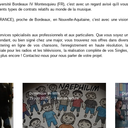
niversité Bordeaux IV Montesquieu (FR), c'est avec un regard avisé qu'il vou
férents types de contrats relatifs au monde de la musique.
FRANCE), proche de Bordeaux, en Nouvelle-Aquitaine, c'est avec une visio
ces spécialisés aux professionnels et aux particuliers. Que vous soyez u
pendant, ou bien signé chez une major, vous trouverez nos offres dans diver
ring en ligne de vos chansons, l'enregistrement en haute résolution, l
e pour les radios et les télévisions, la réalisation complète de vos Singles
 plus encore ! Contactez-nous pour nous parler de votre projet.
Dominique de Witte
Dom
29 juin 2025
3 min de lecture
1 a