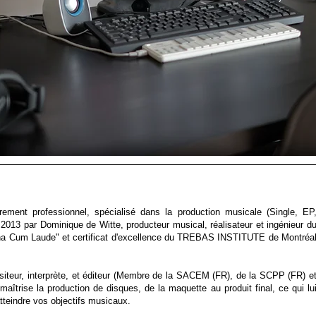
ment professionnel, spécialisé dans la production musicale (Single, EP
2013 par Dominique de Witte, producteur musical, réalisateur et ingénieur d
na Cum Laude" et certificat d'excellence du TREBAS INSTITUTE de Montréa
siteur, interprète, et éditeur (Membre de la SACEM (FR), de la SCPP (FR) e
ise la production de disques, de la maquette au produit final, ce qui lu
tteindre vos objectifs musicaux.