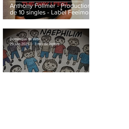
Anthony Follmer - Production
de 10 singles - Label Feelmore
Records
Dominique de Witte
29 juin 2025
3 min de lecture
NAEPHILIM - Production d'un
album 10 titres : "LAND
TRAVEL"