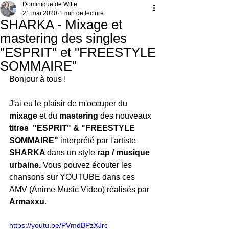
Dominique de Witte
21 mai 2020
1 min de lecture
SHARKA - Mixage et
mastering des singles
"ESPRIT" et "FREESTYLE
SOMMAIRE"
Bonjour à tous !
J'ai eu le plaisir de m'occuper du 
mixage
 et du 
mastering
 des nouveaux 
titres  "ESPRIT" & "FREESTYLE 
SOMMAIRE" 
interprété par l'artiste 
SHARKA 
dans un style 
rap / musique 
urbaine.
 Vous pouvez écouter les 
chansons sur YOUTUBE dans ces 
AMV (Anime Music Video) réalisés par 
Armaxxu
.
https://youtu.be/PVmdBPzXJrc