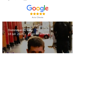
Dominique de Witte
18 juil. 2025
1 min de lecture
Anthony Follmer - Production
de 10 singles - Label Feelmore
Records